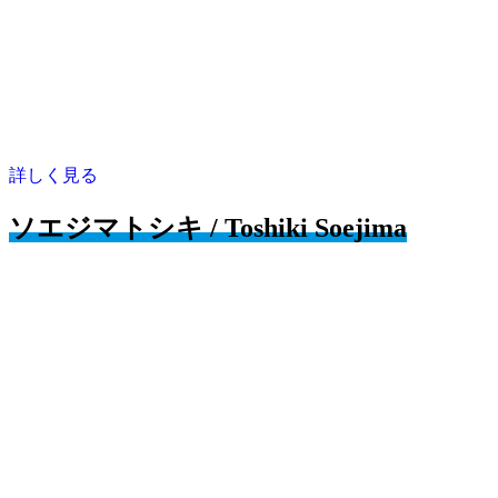
詳しく見る
ソエジマトシキ / Toshiki Soejima