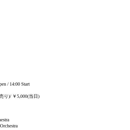
 14:00 Start
)/ ￥5,000(当日)
stra
rchestra