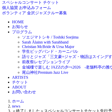
スペシャルコンサート
チケット
個人協賛
お申込みフォーム
ボランティア
金沢ジャズクルー募集
HOME
お知らせ
プログラム
ソエジマトシキ / Toshiki Soejima
Sarah Àlainn with Sarahband
Christian McBride & Ursa Major
学生ビッグバンド・カーニバル
語りとジャズ「三文豪×ジャズ・物語はスイング
前夜祭レセプションライブ
金城樓で楽しむ JAZZの夕べ2026 -老舗料亭の
尾山神社Premium Jazz Live
ARTISTS
チケット
ABOUT
お問い合わせ
ホーム
news
＜終了しました＞スペシャルコンサートチケット先行予