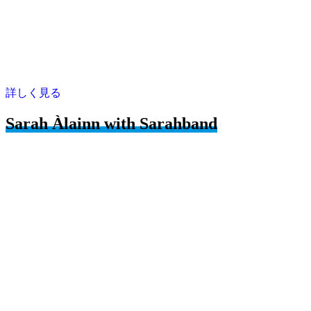
詳しく見る
Sarah Àlainn with Sarahband