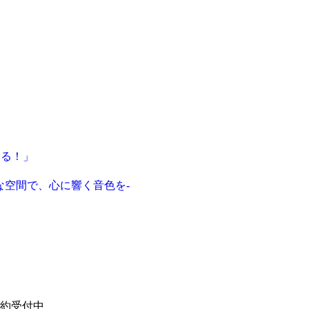
する！」
雅な空間で、心に響く音色を-
約受付中