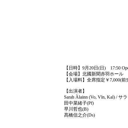
【日時】9月20日(日) 17:50 Open /
【会場】北國新聞赤羽ホール
【入場料】全席指定￥7,000(前売り
【出演者】
Sarah Àlainn (Vo, Vln, Kal)
田中菜緒子(Pf)
早川哲也(B)
髙橋信之介(Ds)